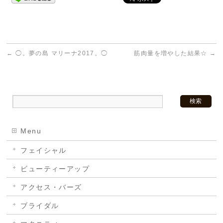
←
◯。夢の島 マリーナ2017。◯
筋肉量を増やした結果☆
→
Menu
フェイシャル
ビューティーアップ
アクセス・バーズ
ブライダル