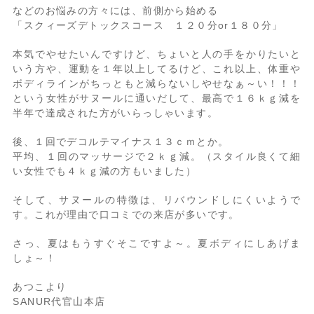
などのお悩みの方々には、前側から始める
「スクィーズデトックスコース １２０分or１８０分」
本気でやせたいんですけど、ちょいと人の手をかりたいと
いう方や、運動を１年以上してるけど、これ以上、体重や
ボディラインがちっともと減らないしやせなぁ～い！！！
という女性がサヌールに通いだして、最高で１６ｋｇ減を
半年で達成された方がいらっしゃいます。
後、１回でデコルテマイナス１３ｃｍとか。
平均、１回のマッサージで２ｋｇ減。（スタイル良くて細
い女性でも４ｋｇ減の方もいました）
そして、サヌールの特徴は、リバウンドしにくいようで
す。これが理由で口コミでの来店が多いです。
さっ、夏はもうすぐそこですよ～。夏ボディにしあげま
しょ～！
あつこより
SANUR代官山本店