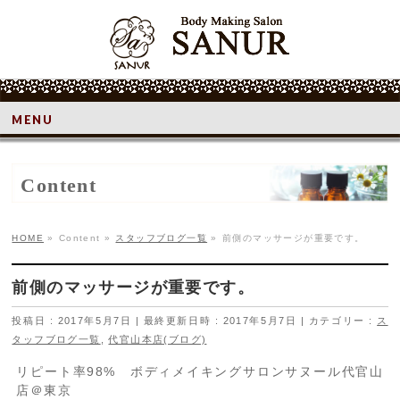
MENU
Content
HOME
»
Content
»
スタッフブログ一覧
»
前側のマッサージが重要です。
前側のマッサージが重要です。
投稿日 : 2017年5月7日
最終更新日時 : 2017年5月7日
カテゴリー :
ス
タッフブログ一覧
,
代官山本店(ブログ)
リピート率98% ボディメイキングサロンサヌール代官山
店＠東京