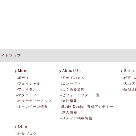
サイトマップ
Menu
About Us
Salon
ボディ
初めての方へ
代官山
フェイシャル
コンセプト
大山店
ブライダル
よくある質問
新宿店
マタニティ
ビフォーアフター一覧
ビューティーアップ
会社概要
キャンペーン情報
Body Design 養成アカデミー
求人情報
メディア掲載情報
Other
社長ブログ