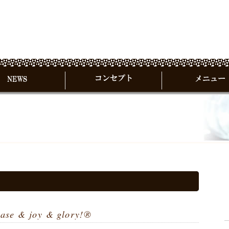
 ease & joy & glory!®