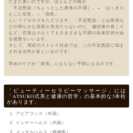
だまだ多いのですが、ほとんどの病が
「不定愁訴（ちょっとした身体の不調）」→「はっきり
とした症状」→「病気」
というプロセスをたどります。「不定愁訴」とは病気な
どの明らかな原因が見当たらないのに、偏頭痛や肩こり
など、症状は小さくてもさまざまな不調の自覚症状があ
る状態をいいます。
そして、現在のストレス社会では、この不定愁訴に悩ま
される女性が多くいるのです。
早めのケアが「病気」にならない予防になるのです。
「ビューティーセラピーマッサージ」には
「ATSUKO式美と健康の哲学」の基本的な3本柱
があります。
アピアランス（外面）
インナーヘルス（内面）
メンタルヘルス（精神面）