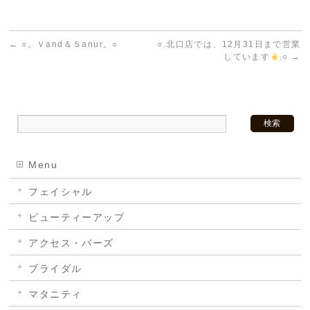
←
○。Ｖand＆Ｓanur。○
○.北口店では、12月31日まで営業
しています
.○
→
Menu
フェイシャル
ビューティーアップ
アクセス・バーズ
ブライダル
マタニティ