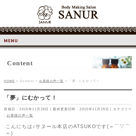
MENU
Content
HOME
»
Content
»
お客様の声一覧
»
「夢」にむかって！
「夢」にむかって！
投稿日 : 2015年11月29日
最終更新日時 : 2015年11月29日
カテゴリー
:
お客様の声一覧
こんにちは♪サヌール本店のATSUKOです(＝⌒▽⌒
＝)