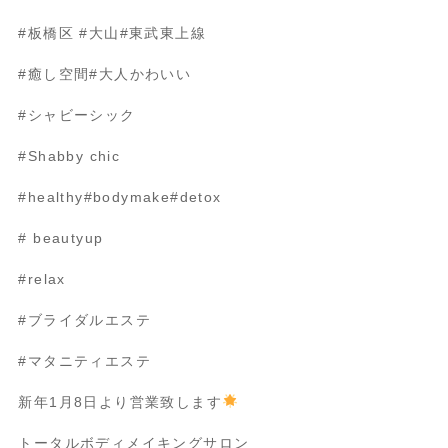
#
板橋区
#
大山
#
東武東上線
#
癒し空間
#
大人かわいい
#
シャビーシック
#Shabby chic
#healthy#bodymake#detox
# beautyup
#relax
#
ブライダルエステ
#
マタニティエステ
新年
1
月
8
日より営業致します
トータルボディメイキングサロン