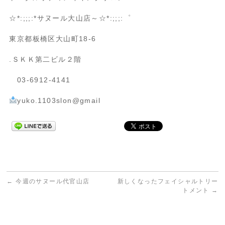
☆*:;;;:*
サヌール大山店～
☆*:;;;:
゜
東京都板橋区大山町
18-6
.
ＳＫＫ第二ビル２階
03-6912-4141
yuko.1103slon@gmail
←
今週のサヌール代官山店
新しくなったフェイシャルトリー
トメント
→