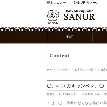
極上のエステ | SANUR サヌール
Content
HOME
»
Content
»
お客様の声一覧
»
大山店
◯。4.5.6月キャンペン。◯
投稿日 : 2017年4月1日
最終更新日時 : 20
いよいよ、薄着にならざる得ない