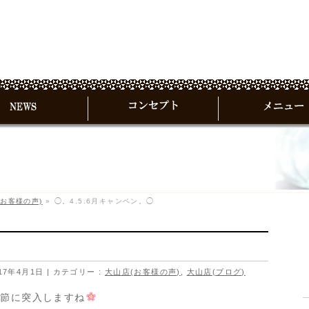
(お客様の声)
»
◯。4.5.6月キャンペン。◯
17年4月1日
カテゴリー :
大山店(お客様の声)
,
大山店(ブログ)
季節に突入しますね