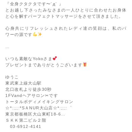
『全身クタクタです〜´д` 』
とお越し下さったみなさまの一人ひとりに合わせたお身体
と心を解すパーフェクトマッサージをさせて頂きました。
心身共にリフレッシュされたレディ達の笑顔は、私のパ
ワーの源です
…
いつも素敵なYokoさま
プレゼントまでありがとうございます
ゆうこ
東武東上線大山駅
北口改札より徒歩30秒
1FVandヘアサロン
✂︎
です
トータルボディメイキングサロン
☆*:;;;:*SＡNUR大山店☆*:;;;:゜
東京都板橋区大山東町18-6…
ＳＫＫ第二ビル２階
03-6912-4141