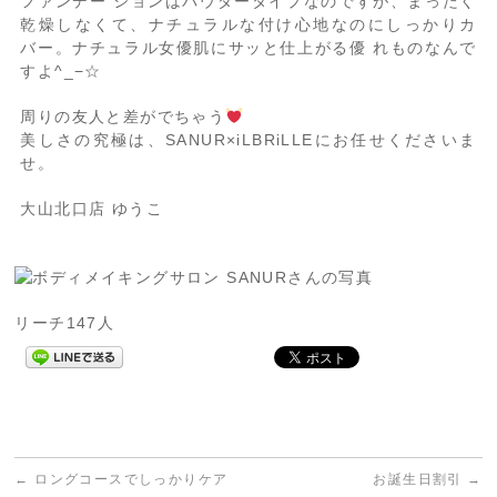
ファンデー ションはパウダータイプなのですが、まったく
乾燥しなくて、ナチュラルな付け心地なのにしっかりカ
バー。ナチュラル女優肌にサッと仕上がる優 れものなんで
すよ^_−☆
周りの友人と差がでちゃう
美しさの究極は、SANUR×iLBRiLLEにお任せくださいま
せ。
大山北口店 ゆうこ
リーチ147人
←
ロングコースでしっかりケア
お誕生日割引
→