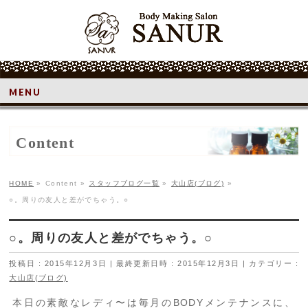
MENU
Content
HOME
»
Content
»
スタッフブログ一覧
»
大山店(ブログ)
»
○。周りの友人と差がでちゃう。○
○。周りの友人と差がでちゃう。○
投稿日 : 2015年12月3日
最終更新日時 : 2015年12月3日
カテゴリー :
大山店(ブログ)
本日の素敵なレディ〜は毎月のBODYメンテナンスに、