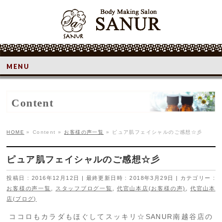
MENU
Content
HOME
»
Content
»
お客様の声一覧
»
ピュア肌フェイシャルのご感想☆彡
ピュア肌フェイシャルのご感想☆彡
投稿日 : 2016年12月12日
最終更新日時 : 2018年3月29日
カテゴリー :
お客様の声一覧
,
スタッフブログ一覧
,
代官山本店(お客様の声)
,
代官山本
店(ブログ)
ココロもカラダもほぐしてスッキリ☆SANUR南越谷店の