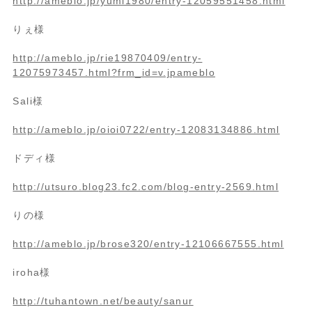
http://ameblo.jp/yumi1980/entry-12059551458.html
りぇ様
http://ameblo.jp/rie19870409/entry-
12075973457.html?frm_id=v.jpameblo
Sali様
http://ameblo.jp/oioi0722/entry-12083134886.html
ドディ様
http://utsuro.blog23.fc2.com/blog-entry-2569.html
りの様
http://ameblo.jp/brose320/entry-12106667555.html
iroha様
http://tuhantown.net/beauty/sanur