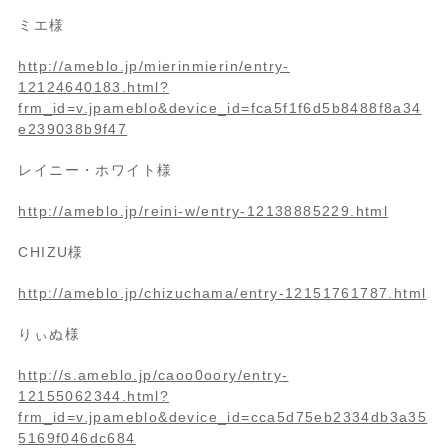
ミエ様
http://ameblo.jp/mierinmierin/entry-
12124640183.html?
frm_id=v.jpameblo&device_id=fca5f1f6d5b8488f8a34
e239038b9f47
レイニー・ホワイト様
http://ameblo.jp/reini-w/entry-12138885229.html
CHIZU様
http://ameblo.jp/chizuchama/entry-12151761787.html
りぃぬ様
http://s.ameblo.jp/caoo0oory/entry-
12155062344.html?
frm_id=v.jpameblo&device_id=cca5d75eb2334db3a35
5169f046dc684