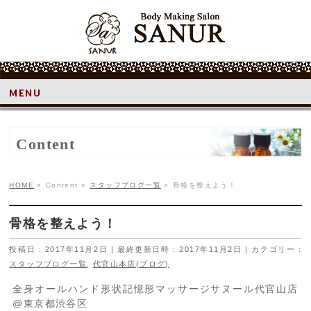
MENU
Content
HOME
»
Content
»
スタッフブログ一覧
»
骨格を整えよう！
骨格を整えよう！
投稿日 : 2017年11月2日
最終更新日時 : 2017年11月2日
カテゴリー :
スタッフブログ一覧
,
代官山本店(ブログ)
全身オールハンド形状記憶形マッサージサヌール代官山店
@東京都渋谷区