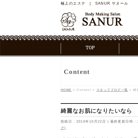
極上のエステ | SANUR サヌール
Content
HOME
»
Content
»
スタッフブログ一覧
»
綺
綺麗なお肌になりたいなら
投稿日 : 2016年10月22日
最終更新日時 : 
グ)