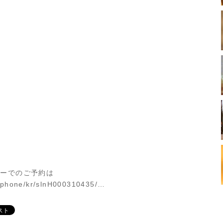
ィーでのご予約は
rtphone/kr/slnH000310435/…