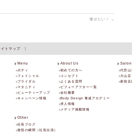
痩せたい！
→
サイトマップ
Menu
About Us
Salon
ボディ
初めての方へ
代官山
フェイシャル
コンセプト
大山店
ブライダル
よくある質問
新宿店
マタニティ
ビフォーアフター一覧
ビューティーアップ
会社概要
キャンペーン情報
Body Design 養成アカデミー
求人情報
メディア掲載情報
Other
社長ブログ
覚悟の瞬間（社長出演）