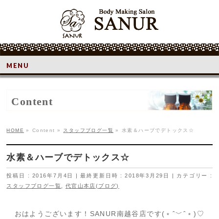
MENU
Content
HOME
»
Content
»
スタッフブログ一覧
»
水素＆ハーブでデトックス☆
水素＆ハーブでデトックス☆
投稿日 : 2016年7月4日
最終更新日時 : 2018年3月29日
カテゴリー :
スタッフブログ一覧
,
代官山本店(ブログ)
おはようございます！SANUR南越谷店です(﹡ˆ﹀ˆ﹡)♡