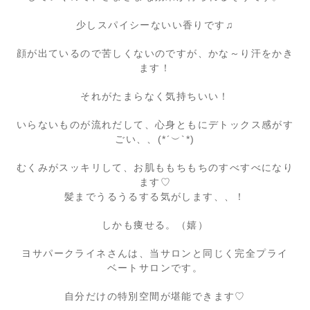
少しスパイシーないい香りです♫
顔が出ているので苦しくないのですが、かな～り汗をかき
ます！
それがたまらなく気持ちいい！
いらないものが流れだして、心身ともにデトックス感がす
ごい、、(*´︶`*)
むくみがスッキリして、お肌ももちもちのすべすべになり
ます♡
髪までうるうるする気がします、、！
しかも痩せる。（嬉）
ヨサパークライネさんは、当サロンと同じく完全プライ
ベートサロンです。
自分だけの特別空間が堪能できます♡