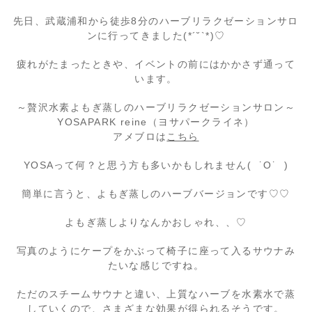
先日、武蔵浦和から徒歩8分のハーブリラクゼーションサロ
ンに行ってきました(*´˘`*)♡
疲れがたまったときや、イベントの前にはかかさず通って
います。
～贅沢水素よもぎ蒸しのハーブリラクゼーションサロン～
YOSAPARK reine（ヨサパークライネ）
アメブロは
こちら
YOSAって何？と思う方も多いかもしれません( ˙O˙ )
簡単に言うと、よもぎ蒸しのハーブバージョンです♡♡
よもぎ蒸しよりなんかおしゃれ、、♡
写真のようにケープをかぶって椅子に座って入るサウナみ
たいな感じですね。
ただのスチームサウナと違い、上質なハーブを水素水で蒸
していくので、さまざまな効果が得られるそうです。