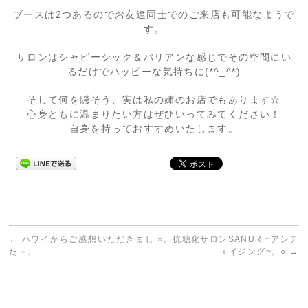
ブースは2つあるのでお友達同士でのご来店も可能なようで
す。
サロンはシャビーシック＆バリアンな感じでその空間にい
るだけでハッピーな気持ちに(*^_^*)
そして何を隠そう、実は私の姉のお店でもあります☆
心身ともに温まりたい方はぜひいってみてください！
自身を持っておすすめいたします。
←
ハワイからご感想いただきまし
○。抗糖化サロンSANUR ~アンチ
た～。
エイジング~。○
→