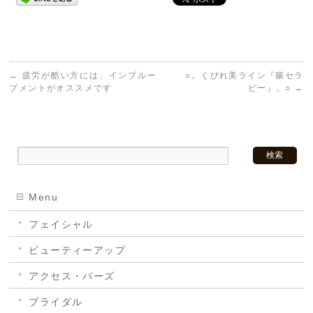
←
疲労が酷い方には、インプルー
○。くびれ美ライン『腸セラ
ブメントがオススメです
ピー』。○
→
Menu
フェイシャル
ビューティーアップ
アクセス・バーズ
ブライダル