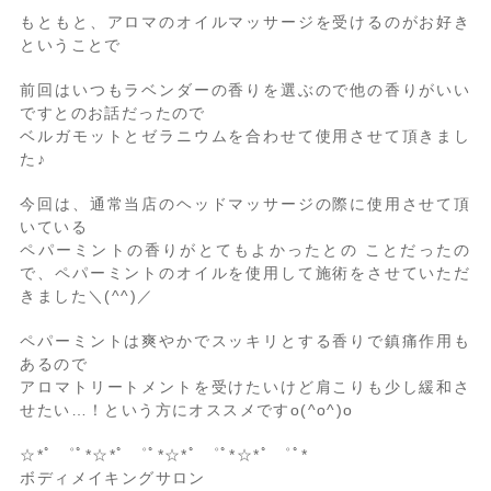
もともと、アロマのオイルマッサージを受けるのがお好き
ということで
前回はいつもラベンダーの香りを選ぶので他の香りがいい
ですとのお話だったので
ベルガモットとゼラニウムを合わせて使用させて頂きまし
た♪
今回は、通常当店のヘッドマッサージの際に使用させて頂
いている
ペパーミントの香りがとてもよかったとの ことだったの
で、ペパーミントのオイルを使用して施術をさせていただ
きました＼(^^)／
ペパーミントは爽やかでスッキリとする香りで鎮痛作用も
あるので
アロマトリートメントを受けたいけど肩こりも少し緩和さ
せたい…！という方にオススメですo(^o^)o
☆*ﾟ ゜ﾟ*☆*ﾟ ゜ﾟ*☆*ﾟ ゜ﾟ*☆*ﾟ ゜ﾟ*
ボディメイキングサロン