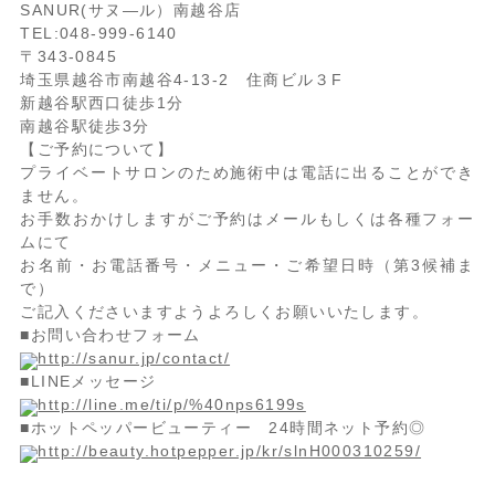
SANUR(サヌ―ル）南越谷店
TEL:048-999-6140
〒343-0845
埼玉県越谷市南越谷4‐13‐2 住商ビル３F
新越谷駅西口徒歩1分
南越谷駅徒歩3分
【ご予約について】
プライベートサロンのため施術中は電話に出ることができ
ません。
お手数おかけしますがご予約はメールもしくは各種フォー
ムにて
お名前・お電話番号・メニュー・ご希望日時（第3候補ま
で）
ご記入くださいますようよろしくお願いいたします。
■お問い合わせフォーム
http://sanur.jp/contact/
■LINEメッセージ
http://line.me/ti/p/%40nps6199s
■ホットペッパービューティー 24時間ネット予約◎
http://beauty.hotpepper.jp/kr/slnH000310259/