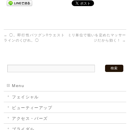
←
◯。即行性バツグン‼︎ウエスト
ミリ単位で狙いを定めたマッサー
ラインのくびれ。◯
ジだから効く！
→
Menu
フェイシャル
ビューティーアップ
アクセス・バーズ
ブライダル