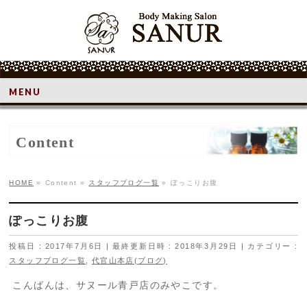
MENU
Content
HOME
»
Content
»
スタッフブログ一覧
»
ぽっこりお腹
ぽっこりお腹
投稿日 : 2017年7月6日
最終更新日時 : 2018年3月29日
カテゴリー :
スタッフブログ一覧
,
代官山本店(ブログ)
こんばんは、サヌール青戸店のみやこです。