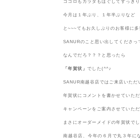
ココロもカラダもほぐしてすっきりS
今月は１年ぶり、１年半ぶりなど
と~~~てもお久しぶりのお客様に
SANURのこと思い出してくださ
なんでだろ？？？と思ったら
「年賀状」
でした(^^♪
SANUR南越谷店ではご来店いた
年賀状にコメントを書かせていた
キャンペーンをご案内させていた
まさにオーダーメイドの年賀状でした
南越谷店、今年の６月で丸３年に