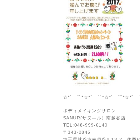
☆*ﾟ ゜ﾟ*☆*ﾟ ゜ﾟ*☆*ﾟ ゜ﾟ*☆*ﾟ ゜
ボディメイキングサロン
SANUR(サヌ―ル）南越谷店
TEL:048-999-6140
〒343-0845
埼玉県越谷市南越谷4‐13‐2 住商