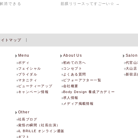
解消できる
筋膜リリースってすごーい☆
→
サイトマップ
Menu
About Us
Salon
ボディ
初めての方へ
代官山
フェイシャル
コンセプト
大山店
ブライダル
よくある質問
新宿店
マタニティ
ビフォーアフター一覧
ビューティーアップ
会社概要
キャンペーン情報
Body Design 養成アカデミー
求人情報
メディア掲載情報
Other
社長ブログ
覚悟の瞬間（社長出演）
iL BRiLLE オンライン通販
ギフト