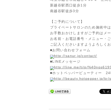
新越谷駅西口徒歩1分
南越谷駅徒歩3分
【ご予約について】
プライベートサロンのため施術中
お手数おかけしますがご予約はメ
お名前・お電話番号・メニュー・ご
ご記入くださいますようよろしく
■お問い合わせフォーム
http://sanur.jp/contact/
■LINEメッセージ
http://line.me/ti/p/%40nps619
■ホットペッパービューティー 2
http://beauty.hotpepper.jp/kr