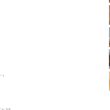
ﾟ*
ビル３F