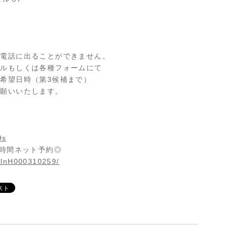
は電話に出ることができません。
ールもしくは各種フォームにて
希望日時（第3候補まで）
お願いいたします。
9s
4時間ネット予約◎
/slnH000310259/