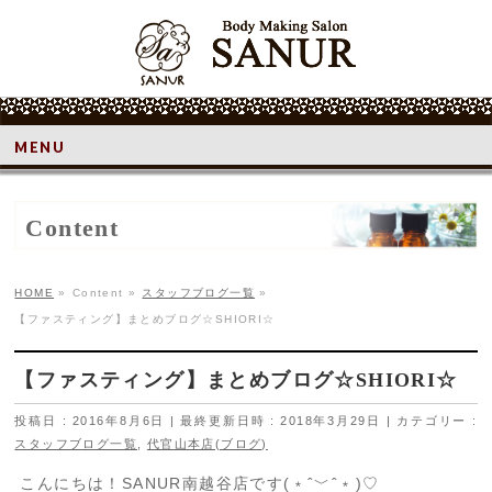
MENU
Content
HOME
»
Content
»
スタッフブログ一覧
»
【ファスティング】まとめブログ☆SHIORI☆
【ファスティング】まとめブログ☆SHIORI☆
投稿日 : 2016年8月6日
最終更新日時 : 2018年3月29日
カテゴリー :
スタッフブログ一覧
,
代官山本店(ブログ)
こんにちは！SANUR南越谷店です(﹡ˆ﹀ˆ﹡)♡