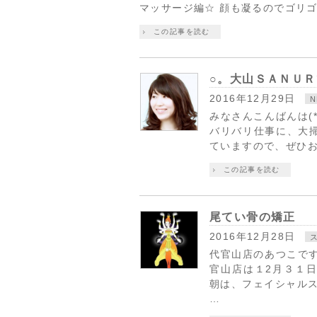
マッサージ編☆ 顔も凝るのでゴリゴ
この記事を読む
○。大山ＳＡＮＵＲ
2016年12月29日
みなさんこんばんは(
バリバリ仕事に、大
ていますので、ぜひお待
この記事を読む
尾てい骨の矯正
2016年12月28日
代官山店のあつこです
官山店は１2月３１
朝は、フェイシャル
…