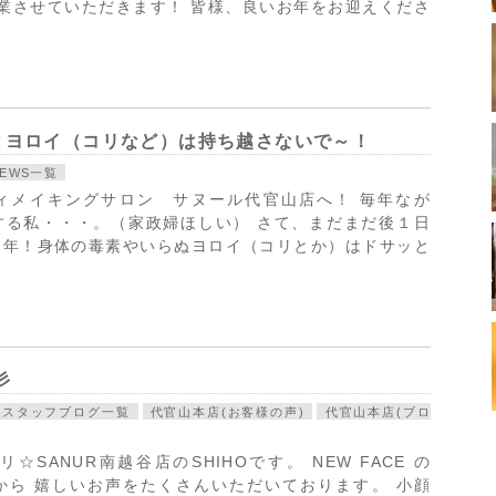
営業させていただきます！ 皆様、良いお年をお迎えくださ
とヨロイ（コリなど）は持ち越さないで～！
NEWS一覧
ィメイキングサロン サヌール代官山店へ！ 毎年なが
する私・・・。（家政婦ほしい） さて、まだまだ後１日
６年！身体の毒素やいらぬヨロイ（コリとか）はドサッと
彡
スタッフブログ一覧
代官山本店(お客様の声)
代官山本店(ブロ
ANUR南越谷店のSHIHOです。 NEW FACE の
んから 嬉しいお声をたくさんいただいております。 小顔