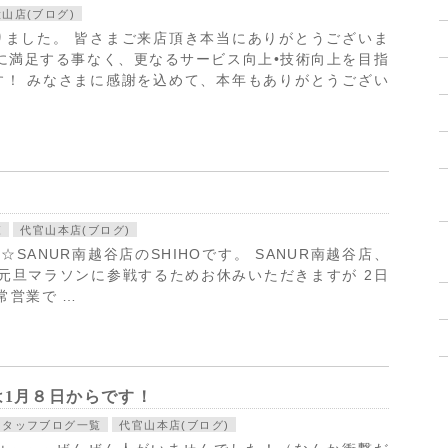
大山店(ブログ)
りました。 皆さまご来店頂き本当にありがとうございま
に満足する事なく、更なるサービス向上•技術向上を目指
す！ みなさまに感謝を込めて、本年もありがとうござい
覧
代官山本店(ブログ)
ANUR南越谷店のSHIHOです。 SANUR南越谷店、
は元旦マラソンに参戦するためお休みいただきますが 2日
常営業で …
は1月８日からです！
スタッフブログ一覧
代官山本店(ブログ)