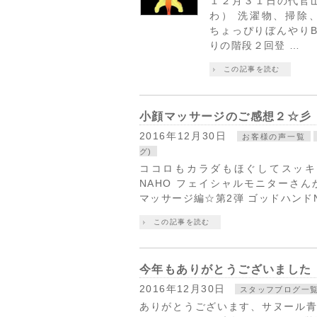
１２月３１日の代官
わ） 洗濯物、掃除
ちょっぴりぼんやり
りの階段２回登 …
この記事を読む
小顔マッサージのご感想２☆彡
2016年12月30日
お客様の声一覧
グ)
ココロもカラダもほぐしてスッキリ☆S
NAHO フェイシャルモニターさ
マッサージ編☆第2弾 ゴッドハンドN
この記事を読む
今年もありがとうございました
2016年12月30日
スタッフブログ一
ありがとうございます、サヌール青