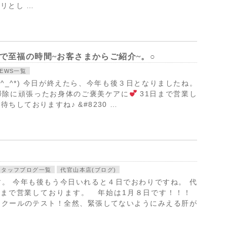
リとし …
で至福の時間~お客さまからご紹介~。○
NEWS一覧
*^_^*) 今日が終えたら、今年も後３日となりましたね。
掃除に頑張ったお身体のご褒美ケアに
31日まで営業し
ちしておりますね♪ &#8230 …
スタッフブログ一覧
代官山本店(ブログ)
。 今年も後もう今日いれると４日でおわりですね。 代
日まで営業しております。 年始は1月８日です！！！
スクールのテスト！全然、緊張してないようにみえる肝が