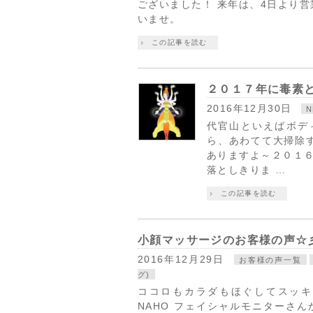
ございました！ 来年は、4日より
いませ。
この記事を読む
２０１７年に毒素
2016年12月30日
代官山といえばボデ
ら、あわてて大掃除
ありますよ～２０１
落としきりま …
この記事を読む
小顔マッサージのお客様の声☆
2016年12月29日
お客様の声一覧
グ)
ココロもカラダもほぐしてスッキリ☆S
NAHO フェイシャルモニターさ