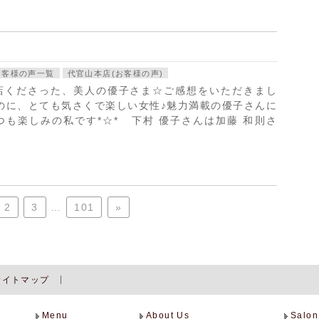
お客様の声一覧
代官山本店(お客様の声)
店くださった、美人の優子さま☆ご感想をいただきまし
のに、とても気さくで楽しい女性♪魅力満載の優子さんに
も楽しみの私です*☆* 下村 優子さんは加藤 和則さ
2
3
…
101
»
サイトマップ
Menu
About Us
Salon