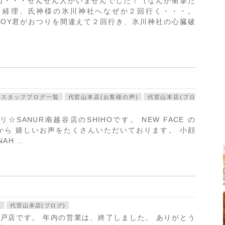
山・・・ぜんぜん人がいませんでした！（なんか衝撃だ
、経理、氏神様の氷川神社へなぜか２回行く・・・。
BOY君がおつりを間違えて２回行き、氷川神社の心臓破
スタッフブログ一覧
代官山本店(お客様の声)
代官山本店(ブロ
ANUR南越谷店のSHIHOです。 NEW FACE の
んから 嬉しいお声をたくさんいただいております。 小顔
AH …
覧
代官山本店(ブログ)
戸店です。 年内の営業は、終了しました。 ありがとう