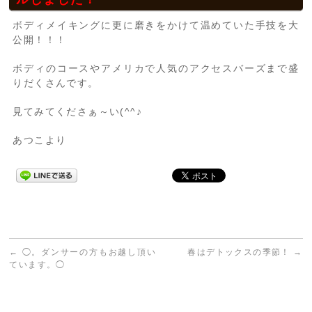
ボディメイキングに更に磨きをかけて温めていた手技を大
公開！！！
ボディのコースやアメリカで人気のアクセスバーズまで盛
りだくさんです。
見てみてくださぁ～い(^^♪
あつこより
←
◯。ダンサーの方もお越し頂い
春はデトックスの季節！
→
ています。◯