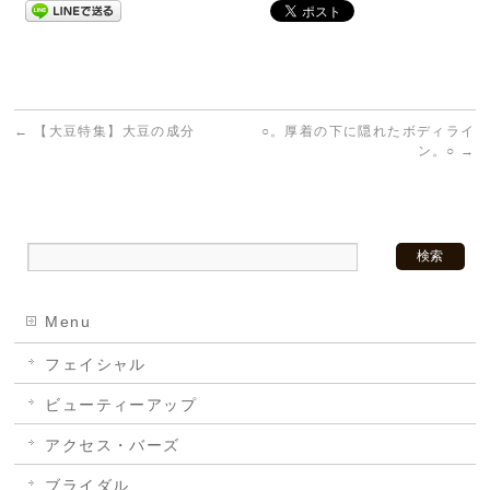
←
【大豆特集】大豆の成分
○。厚着の下に隠れたボディライ
ン。○
→
Menu
フェイシャル
ビューティーアップ
アクセス・バーズ
ブライダル