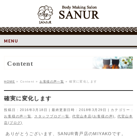
MENU
Content
HOME
»
Content
»
お客様の声一覧
»
確実に変化します
確実に変化します
投稿日 : 2016年3月18日
最終更新日時 : 2018年3月29日
カテゴリー :
お客様の声一覧
,
スタッフブログ一覧
,
代官山本店(お客様の声)
,
代官山本
店(ブログ)
ありがとうございます、SANUR青戸店のMIYAKOです。