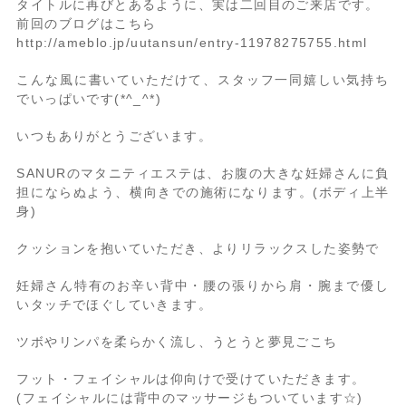
タイトルに再びとあるように、実は二回目のご来店です。
前回のブログはこちら
http://ameblo.jp/uutansun/entry-11978275755.html
こんな風に書いていただけて、スタッフ一同嬉しい気持ち
でいっぱいです(*^_^*)
いつもありがとうございます。
SANURのマタニティエステは、お腹の大きな妊婦さんに負
担にならぬよう、横向きでの施術になります。(ボディ上半
身)
クッションを抱いていただき、よりリラックスした姿勢で
妊婦さん特有のお辛い背中・腰の張りから肩・腕まで優し
いタッチでほぐしていきます。
ツボやリンパを柔らかく流し、うとうと夢見ごこち
フット・フェイシャルは仰向けで受けていただきます。
(フェイシャルには背中のマッサージもついています☆)